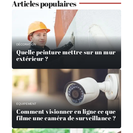
Articles populaires
DÉCORATION
Quelle peinture mettre sur un mur
extérieur ?
EQUIPEMENT
Comment visionner en ligne ce que
filme une caméra de surveillance ?