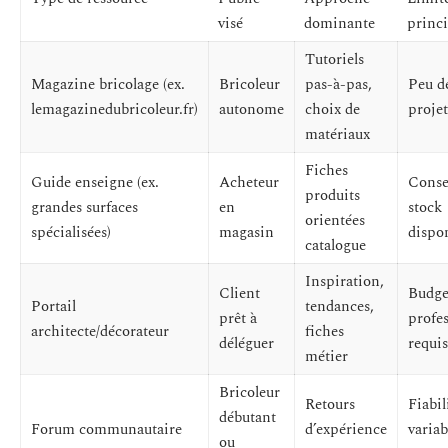
visé
dominante
princi
Tutoriels
Magazine bricolage (ex.
Bricoleur
pas-à-pas,
Peu de
lemagazinedubricoleur.fr)
autonome
choix de
projet
matériaux
Fiches
Guide enseigne (ex.
Acheteur
Consei
produits
grandes surfaces
en
stock
orientées
spécialisées)
magasin
dispo
catalogue
Inspiration,
Client
Budge
Portail
tendances,
prêt à
profe
architecte/décorateur
fiches
déléguer
requis
métier
Bricoleur
Retours
Fiabil
débutant
Forum communautaire
d’expérience
variab
ou