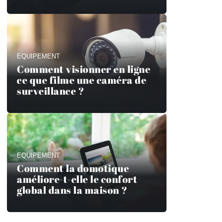
EQUIPEMENT
Comment visionner en ligne
ce que filme une caméra de
surveillance ?
EQUIPEMENT
Comment la domotique
améliore-t-elle le confort
global dans la maison ?