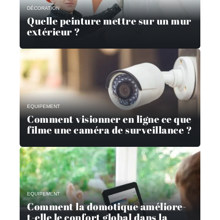
DÉCORATION
Quelle peinture mettre sur un mur
extérieur ?
EQUIPEMENT
Comment visionner en ligne ce que
filme une caméra de surveillance ?
EQUIPEMENT
Comment la domotique améliore-
t-elle le confort global dans la