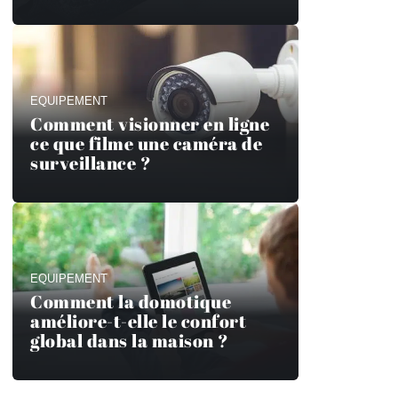
EQUIPEMENT
Comment visionner en ligne
ce que filme une caméra de
surveillance ?
EQUIPEMENT
Comment la domotique
améliore-t-elle le confort
global dans la maison ?