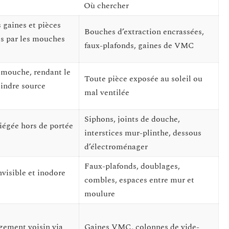
Où chercher
 gaines et pièces
Bouches d’extraction encrassées,
es par les mouches
faux-plafonds, gaines de VMC
e-mouche, rendant le
Toute pièce exposée au soleil ou
indre source
mal ventilée
Siphons, joints de douche,
iégée hors de portée
interstices mur-plinthe, dessous
d’électroménager
Faux-plafonds, doublages,
visible et inodore
combles, espaces entre mur et
moulure
gement voisin via
Gaines VMC, colonnes de vide-