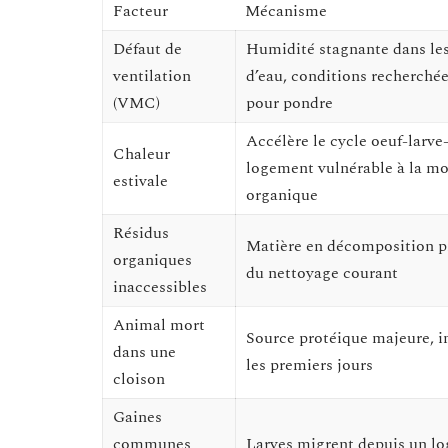
Facteur
Mécanisme
Défaut de
Humidité stagnante dans les
ventilation
d’eau, conditions recherché
(VMC)
pour pondre
Accélère le cycle oeuf-larv
Chaleur
logement vulnérable à la mo
estivale
organique
Résidus
Matière en décomposition p
organiques
du nettoyage courant
inaccessibles
Animal mort
Source protéique majeure, in
dans une
les premiers jours
cloison
Gaines
communes
Larves migrent depuis un lo