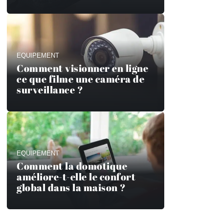
EQUIPEMENT
Comment visionner en ligne
ce que filme une caméra de
surveillance ?
EQUIPEMENT
Comment la domotique
améliore-t-elle le confort
global dans la maison ?